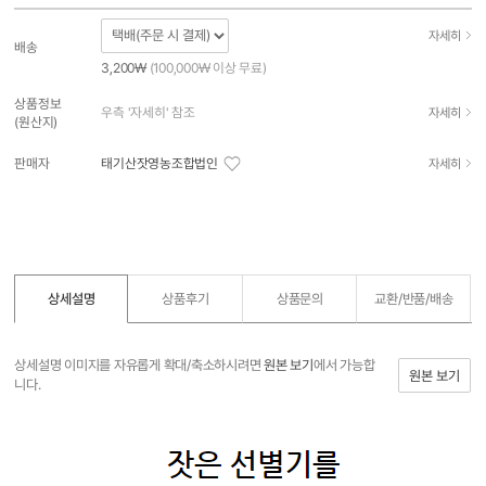
자세히
배송
3,200₩
(100,000₩ 이상 무료)
상품정보
우측 '자세히' 참조
자세히
(원산지)
판매자
태기산잣영농조합법인
자세히
상세설명
상품후기
상품문의
교환/반품/
배송
상세설명 이미지를 자유롭게 확대/축소하시려면
원본 보기
에서 가능합
원본 보기
니다.