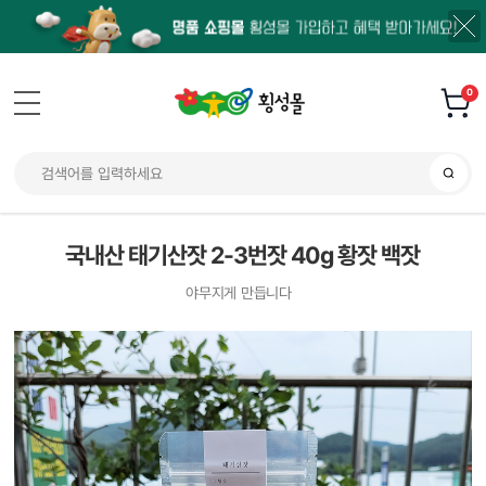
0
국내산 태기산잣 2-3번잣 40g 황잣 백잣
야무지게 만듭니다