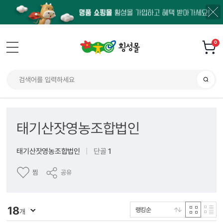
0
태기산잣영농조합법인
태기산잣영농조합법인
|
단골
1
찜
공유
18
랭킹순
개