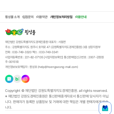
횡성몰 소개
입점문의
이용약관
개인정보처리방침
이용안내
재단법인 강원도특별자치도경제진흥원
대표자 :
서동면
주소 :
강원특별자치도 원주시 호저로 47 (강원특별자치도경제진흥원) 3층 성장지원부
전화 :
033-749-3320
팩스 :
033-749-3341
사업자등록번호 :
221-82-07135
[사업자정보확인]
통신판매업신고번호 :
2007-강원원
주-00151호
개인정보보호책임자 :
원성호 (
help@hoengseong-mall.com
)
Copyright ©
재단법인 강원도특별자치도경제진흥원.
all rights reserved.
※ 재단법인 강원도경제진흥원은 통신판매중개자로서 통신판매 당사자가 아닙
니다. 판매자가 등록한 상품정보 및 거래에 대한 책임은 개별 판매자에게 있습
니다.