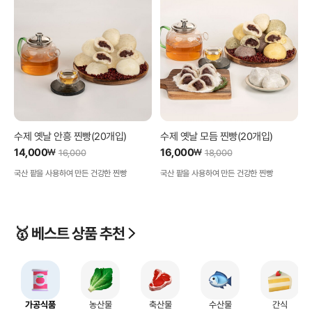
수제 옛날 안흥 찐빵(20개입)
수제 옛날 모듬 찐빵(20개입)
14,000
16,000
₩
₩
16,000
18,000
국산 팥을 사용하여 만든 건강한 찐빵
국산 팥을 사용하여 만든 건강한 찐빵
🥇 베스트 상품 추천
가공식품
농산물
축산물
수산물
간식