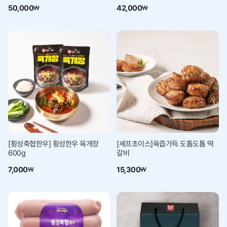
50,000
42,000
₩
₩
[횡성축협한우] 횡성한우 육개장
[셰프초이스]육즙가득 도톰도톰 떡
600g
갈비
7,000
15,300
₩
₩