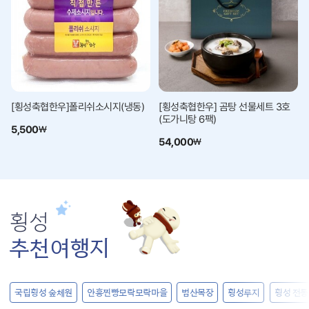
[횡성축협한우]폴리쉬소시지(냉동)
[횡성축협한우] 곰탕 선물세트 3호
(도가니탕 6팩)
5,500
₩
54,000
₩
횡성
추천여행지
국립횡성
숲체원
안흥찐빵
모락모락
마을
범산목장
횡성루지
횡성
전통시장