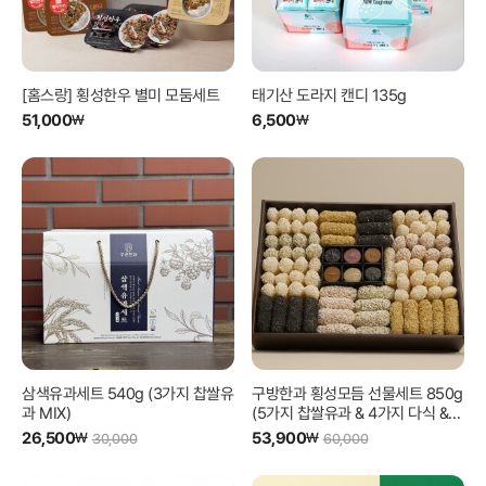
[홈스랑] 횡성한우 별미 모둠세트
태기산 도라지 캔디 135g
51,000
6,500
₩
₩
삼색유과세트 540g (3가지 찹쌀유
구방한과 횡성모듬 선물세트 850g
과 MIX)
(5가지 찹쌀유과 & 4가지 다식 &
보자기 포장)
26,500
53,900
₩
₩
30,000
60,000