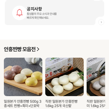
공지사항
횡성몰의 주요 소식과 안내를
빠르게 확인해보세요.
안흥찐빵 모락모락 마을
안흥찐빵 모음전
찐빵 보러 가기
밀원본가 안흥찐빵 500g 3
직판 밀원본가 안흥찐빵
직판 밀원본가 
산의 향을 담은 깊은 맛
종세트 찐빵+흑미+단호박
1.6kg 25개 국산팥
미 1.6kg 25개