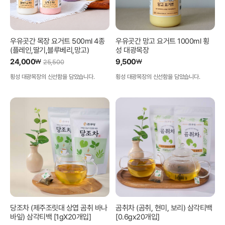
우유곳간 목장 요거트 500ml 4종
우유곳간 망고 요거트 1000ml 횡
(플레인,딸기,블루베리,망고)
성 대광목장
24,000
9,500
₩
₩
25,500
횡성 대광목장의 신선함을 담았습니다.
횡성 대광목장의 신선함을 담았습니다.
당조차 (제주조릿대 상엽 곰취 바나
곰취차 (곰취, 현미, 보리) 삼각티백
바잎) 삼각티백 [1gX20개입]
[0.6gx20개입]