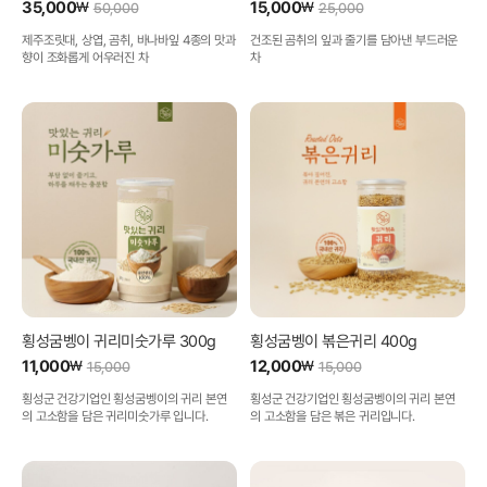
35,000
15,000
₩
₩
50,000
25,000
제주조릿대, 상엽, 곰취, 바나바잎 4종의 맛과
건조된 곰취의 잎과 줄기를 담아낸 부드러운
향이 조화롭게 어우러진 차
차
횡성굼벵이 귀리미숫가루 300g
횡성굼벵이 볶은귀리 400g
11,000
12,000
₩
₩
15,000
15,000
횡성군 건강기업인 횡성굼벵이의 귀리 본연
횡성군 건강기업인 횡성굼벵이의 귀리 본연
의 고소함을 담은 귀리미숫가루 입니다.
의 고소함을 담은 볶은 귀리입니다.