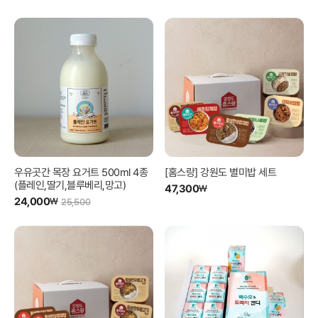
우유곳간 목장 요거트 500ml 4종
[홈스랑] 강원도 별미밥 세트
(플레인,딸기,블루베리,망고)
47,300
₩
24,000
₩
25,500