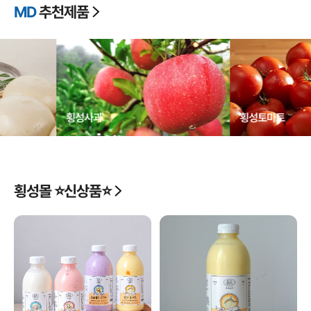
MD
추천제품
횡성사과
횡성토마
횡성몰 ⭐신상품⭐