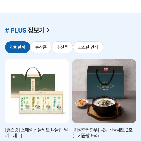
# PLUS
장보기
간편한끼
농산품
수산물
고소한 간식
[홈스랑] 스페셜 선물세트[나물밥 밀
[횡성축협한우] 곰탕 선물세트 2호
키트세트]
(고기곰탕 6팩)