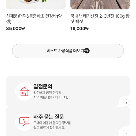
신제품)더덕&동충하초 건강바(양
국내산 태기산잣 2-3번잣 100g 황
갱)
잣 백잣
35,000
16,000
₩
₩
베스트
가공식품
더보기
입점문의
횡성몰과 함께 성장할
지역 파트너를 기다립니다.
자주 묻는 질문
구매와 이용에 필요한 정보를
쉽고 빠르게 확인하세요.