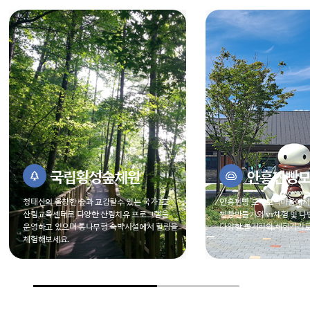
국립횡성숲체원
안흥찐빵모락모락
의 울창한 숲과 교감할수 있는
국가1호
안흥찐빵 모락모락마을에서는
맛있는
교육센터로 다양한 산림치유
프로그램을
찐빵만들기와 vr체험 및
나만의 컵 만들기
고 있으며 통나무형
숙박시설에서 힐링을
다양한 볼거리와
체험거리로 가득해요.
보세요.