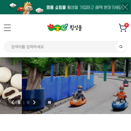
0
사계절 내내 무동력 레저스포츠
횡성 루지체험장
실제 도로를 이용하여 조성된 다양한 테마 코스로
오감만족 횡성루지를 체험해보세요
5
8
|