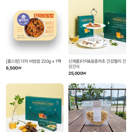
[홈스랑] 더덕 비빔밥 220g x 1팩
신제품)더덕&동충하초 건강젤리 건
강간식
6,500
₩
25,000
₩