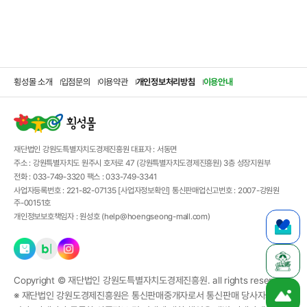
횡성몰 소개
입점문의
이용약관
개인정보처리방침
이용안내
재단법인 강원도특별자치도경제진흥원
대표자 :
서동면
주소 :
강원특별자치도 원주시 호저로 47 (강원특별자치도경제진흥원) 3층 성장지원부
전화 :
033-749-3320
팩스 :
033-749-3341
사업자등록번호 :
221-82-07135
[사업자정보확인]
통신판매업신고번호 :
2007-강원원
주-00151호
개인정보보호책임자 :
원성호 (
help@hoengseong-mall.com
)
Copyright ©
재단법인 강원도특별자치도경제진흥원.
all rights reserved.
※ 재단법인 강원도경제진흥원은 통신판매중개자로서 통신판매 당사자가 아닙