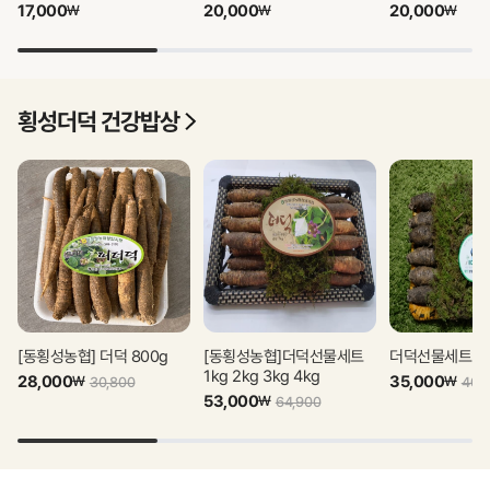
17,000
20,000
20,000
₩
₩
₩
횡성더덕 건강밥상
상품 더보기
[동횡성농협] 더덕 800g
[동횡성농협]더덕선물세트
더덕선물세트 1kg
1kg 2kg 3kg 4kg
28,000
35,000
₩
₩
30,800
40,
53,000
₩
64,900