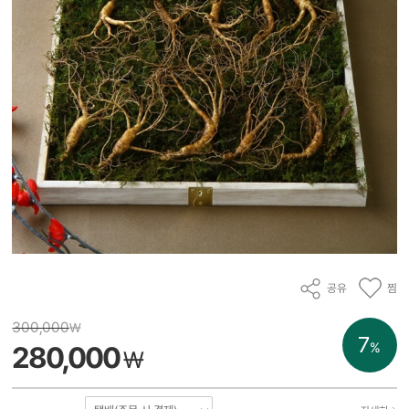
공유
찜
300,000
₩
7
%
280,000
₩