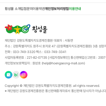
횡성몰 소개
입점문의
이용약관
개인정보처리방침
이용안내
재단법인 강원도특별자치도경제진흥원
대표자 :
서동면
주소 :
강원특별자치도 원주시 호저로 47 (강원특별자치도경제진흥원) 3층 성장
전화 :
033-749-3320
팩스 :
033-749-3341
사업자등록번호 :
221-82-07135
[사업자정보확인]
통신판매업신고번호 :
200
개인정보보호책임자 :
원성호 (
help@hoengseong-mall.com
)
Copyright ©
재단법인 강원도특별자치도경제진흥원.
all rights reserved.
※ 재단법인 강원도경제진흥원은 통신판매중개자로서 통신판매 당사자가 아닙니다.