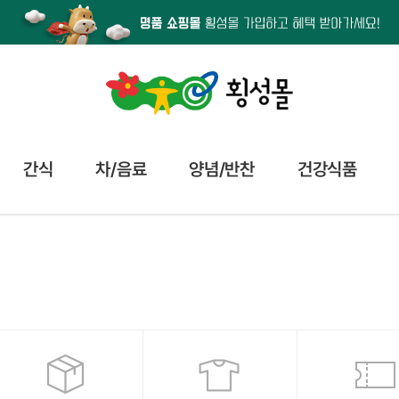
간식
차/음료
양념/반찬
건강식품