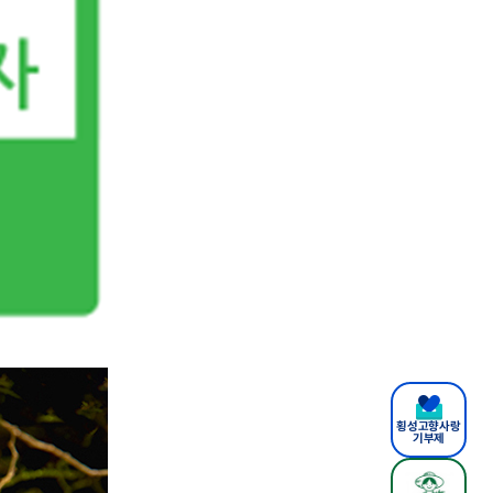
횡성고향사랑
기부제