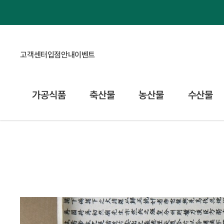
고객센터
입점안내
이벤트
가공식품
축산물
농산물
수산물