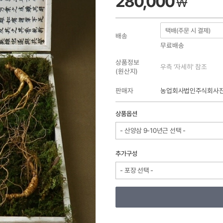
280,000
₩
배송
무료배송
상품정보
우측 '자세히' 참조
(원산지)
판매자
농업회사법인주식회사
상품옵션
- 산양삼 9-10년근 선택 -
추가구성
- 포장 선택 -