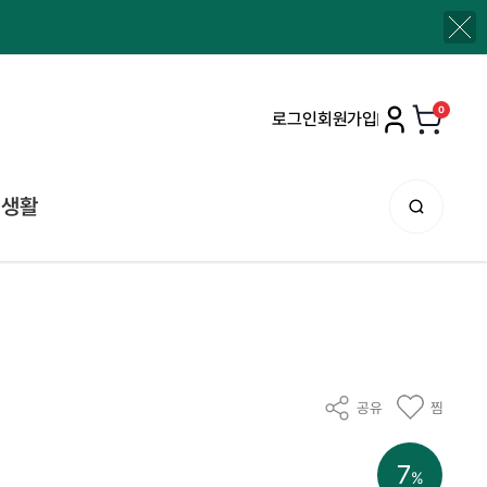
0
로그인
회원가입
생활
공유
찜
7
%