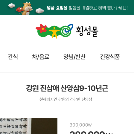
간식
차/음료
양념/반찬
건강식품
강원 진삼애 산양삼9-10년근
천혜의자연 강원의 건강한 산양삼
300,000
₩