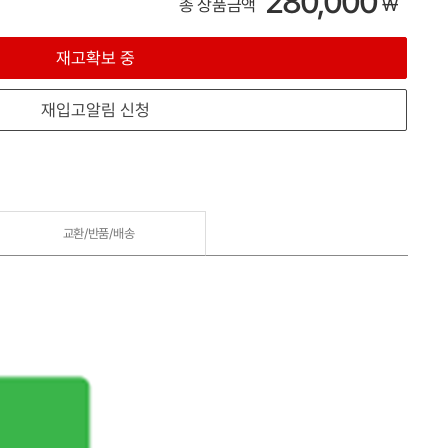
280,000
₩
총 상품금액
재고확보 중
재입고알림 신청
교환/반품/
배송