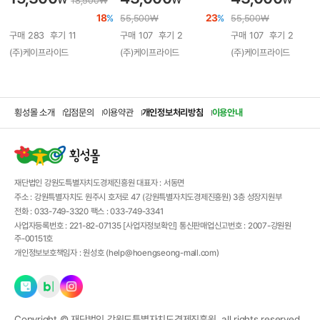
18,500
₩
18
23
%
55,500
₩
%
55,500
₩
구매
283
후기
11
구매
107
후기
2
구매
107
후기
2
(주)케이프라이드
(주)케이프라이드
(주)케이프라이드
횡성몰 소개
입점문의
이용약관
개인정보처리방침
이용안내
재단법인 강원도특별자치도경제진흥원
대표자 :
서동면
주소 :
강원특별자치도 원주시 호저로 47 (강원특별자치도경제진흥원) 3층 성장지원부
전화 :
033-749-3320
팩스 :
033-749-3341
사업자등록번호 :
221-82-07135
[사업자정보확인]
통신판매업신고번호 :
2007-강원원
주-00151호
개인정보보호책임자 :
원성호 (
help@hoengseong-mall.com
)
Copyright ©
재단법인 강원도특별자치도경제진흥원.
all rights reserved.