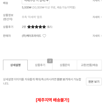
자세히
배송
5,000₩
(30,000₩ 이상 무료, 배송가능지역별)
상품정보
우측 '자세히' 참조
자세히
(원산지)
상품후기
2
명
(
5
/5)
판매자
(주)케이프라이드
자세히
2
상세설명
상품후기
상품문의
교환/반품/
배송
상세설명 이미지를 자유롭게 확대/축소하시려면
원본 보기
에서 가능합
원본 보기
니다.
[제주지역 배송불가]