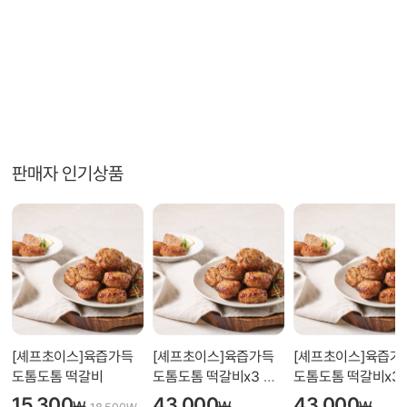
판매자 인기상품
[셰프초이스]육즙가득
[셰프초이스]육즙가득
[셰프초이스]육즙가
도톰도톰 떡갈비
도톰도톰 떡갈비x3 무
도톰도톰 떡갈비x3 
료배송
료배송
15,300
43,000
43,000
₩
₩
₩