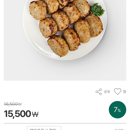
공유
찜
16,500
₩
7
%
15,500
₩