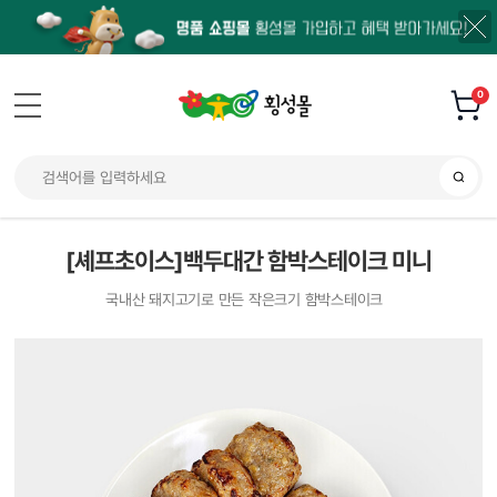
0
[셰프초이스]백두대간 함박스테이크 미니
국내산 돼지고기로 만든 작은크기 함박스테이크