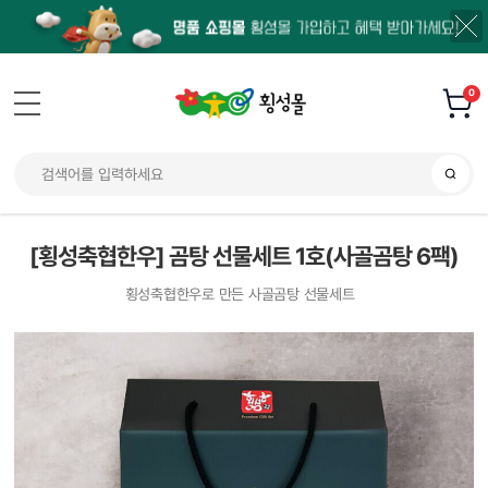
0
[횡성축협한우] 곰탕 선물세트 1호(사골곰탕 6팩)
횡성축협한우로 만든 사골곰탕 선물세트