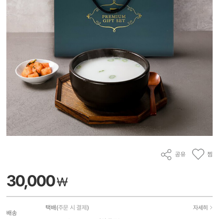
공유
찜
30,000
₩
택배(
주문 시 결제
)
자세히
배송